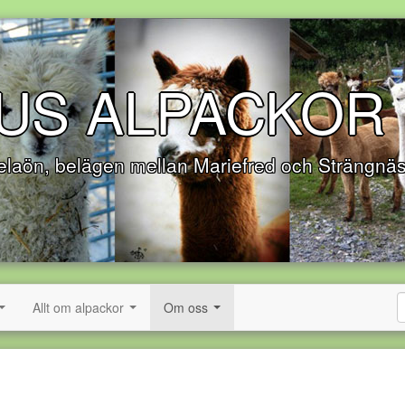
US ALPACKOR
Selaön, belägen mellan Mariefred och Strängnä
Allt om alpackor
Om oss
...
...
...