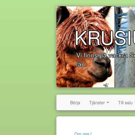
KRUSI
Vi finns på vackra 
län.
Börja
Tjänster
Till salu
...
Om oss
/