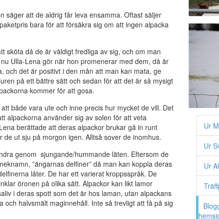
en säger att de aldrig får leva ensamma. Oftast säljer
 paketpris bara för att försäkra sig om att ingen alpacka
tt sköta då de är väldigt fredliga av sig, och om man
nu Ulla-Lena gör när hon promenerar med dem, då är
a, och det är positivt i den mån att man kan mata, ge
juren på ett bättre sätt och sedan för att det är så mysigt
lpackorna kommer för att gosa.
l att både vara ute och inne precis hur mycket de vill. Det
tt alpackorna använder sig av solen för att veta
Ur M
-Lena berättade att deras alpackor brukar gå in runt
r de ut sju på morgon igen. Alltså sover de inomhus.
Ur S
randra genom sjungande/hummande läten. Eftersom de
t smeknamn, ”ängarnas delfiner” då man kan koppla deras
Ur A
delfinerna låter. De har ett varierat kroppsspråk. De
klar öronen på olika sätt. Alpackor kan likt lamor
Träf
 saliv i deras spott som det är hos laman, utan alpackans
 och halvsmält maginnehåll. Inte så trevligt att få på sig
Blog
hemsi