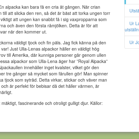
 En alpacka kan bara få en cria åt gången. När crian
Utstä
ll att slicka den ren, så det är bäst att torka ungen torr
viktigt att ungen kan snabbt få i sig vaxpropparna som
Ur L
orna och även den första råmjölken. Detta är för att
utställ
svar när den kommer ut.
Ur J
korna väldigt tjock och fin päls. Jag fick känna på den
var! Just Ulla-Lenas alpackor håller en väldigt hög
-prov till Amerika, där kunniga personer går genom ullen
essa alpackor som Ulla-Lena äger har ”Royal Alpacka”
Alpackaullen innehåller inget kvalster, vilket gör den
ärmer tre gånger så mycket som fårullen gör! Man spinner
lika tjock som sytråd. Detta virkar, stickar och väver man
och är perfekt för bebisar då det håller värmen, är
härligt.
t mäktigt, fascinerande och otroligt gulligt djur. Källor: