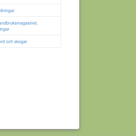
llningar
andbruksmagasinet,
ningar
ord och skogar