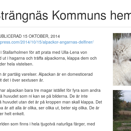
Strängnäs Kommuns hem
r PUBLICERAD 15 OKTOBER, 2014
press.com/2014/10/15/alpackor-angarnas-delfiner/
i Stallarholmen för att prata med Ulla-Lena von
ed ut i hagarna och träffa alpackorna, klappa dem och
der hela vistelsen.
ch är partåig varelser. Alpackan är en domesticerad
t det i över sextusen år.
e har alpackan bara tre magar istället för fyra som andra
på huvudet som ni kan se på bilderna. De är inte
på huvudet utan det är på kroppen man skall klappa. Det
är att alla är olika, ser olika ut, beter sig olika. De är
r helt enkelt.
rlden som finns i hela tjugotvå naturliga färger, med