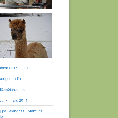
åsen 2015-11-21
veriges radio
lltOmGården.se
fpunkt mars 2014
g på Strängnäs Kommuns
da