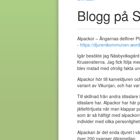
Blogg på 
Alpackor – Ängarnas delfine
-
https://djurenikommunen.word
Igår besökte jag Näsbyviksgård 
Krusenstierna. Jag fick följa m
blev matad med otrolig fakta un
Alpackor hör till kameldjuren o
variant av Vikunjan, och har vari
Till skillnad från andra idisslar
idisslare har. Alpackor har hår 
jätteförtjusta när man klappar 
som är så häftigt med alpackorna 
individer med olika personlighete
Alpackan är det enda djuret i vä
över 200 nyanser däremellan.