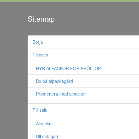
Sitemap
Börja
Tjänster
HYR ALPACKOR FÖR BRÖLLOP
Bo på alpackagård
Promenera med alpackor
Till salu
Alpackor
Ull och garn