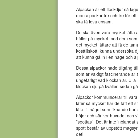
Alpackan är ett flockdjur så lag
man alpackor tre och tre för ett
ska få leva ensam.
De ska även vara mycket lätta a
håller på mycket med dem som 
det mycket lättare att få de tam
kosttillskott, kunna undersöka d
att kunna gå in i en hage och a
Dessa alpackor hade tillgång til
som är väldigt fascinerande är a
ungefärligt vad klockan är. Ulla
klockan sju på kvällen sedan gå
Alpackor kommunicerar till va
låter så mycket har de fått et
läte till något som liknande hur 
höjer och sänker huvudet och vin
”spottas”. Det är inte inblandat
spott består av uppstött magsyra
det!